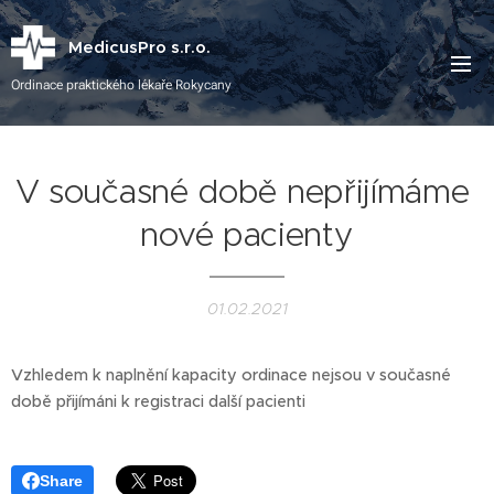
MedicusPro s.r.o.
Ordinace praktického lékaře Rokycany
V současné době nepřijímáme
nové pacienty
01.02.2021
Vzhledem k naplnění kapacity ordinace nejsou v současné
době přijímáni k registraci další pacienti
Share